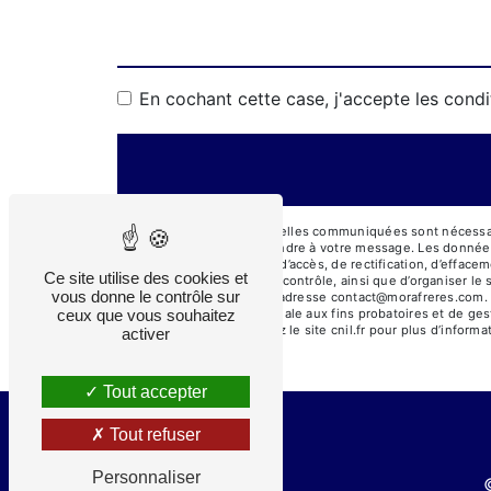
En cochant cette case, j'accepte les condi
** Les données personnelles communiquées sont nécessaires
dans le seul but de répondre à votre message. Les donné
Vous disposez de droits d’accès, de rectification, d’effacem
Ce site utilise des cookies et
auprès d’une autorité de contrôle, ainsi que d’organiser 
vous donne le contrôle sur
courrier électronique à l'adresse contact@morafreres.com.
durée de prescription légale aux fins probatoires et de ges
ceux que vous souhaitez
Bloctel.gouv.fr
. Consultez le site cnil.fr pour plus d’informa
activer
Tout accepter
Tout refuser
Personnaliser