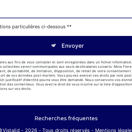
tions particulières ci-dessous **
Envoyer
 aux fins de vous contacter et sont enregistrées dans un fichier informatisé. 
es collectées seront communiquées aux seuls destinataires suivants: Mora Fre
ent, de portabilité, de limitation, d’opposition, de retrait de votre consentemen
le sort de vos données post-mortem. Vous pouvez exercer ces droits par voie pos
 Un justificatif d'identité pourra vous être demandé. Nous conservons vos donné
tion des contentieux. Vous avez le droit de vous inscrire sur la liste d'opposit
tions sur vos droits.
Recherches fréquentes
©
Vistalid
- 2026 - Tous droits réservés -
Mentions légale