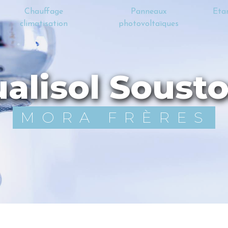
Chauffage
Panneaux
Eta
climatisation
photovoltaïques
Qualisol Soust
MORA FRÈRES