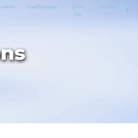
nchéité
Qualifications
Livre
Contact
d'or
ons