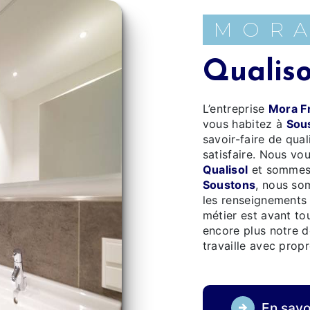
MOR
Qualis
L’entreprise
Mora F
vous habitez à
Sou
savoir-faire de qua
satisfaire. Nous vo
Qualisol
et sommes 
Soustons
, nous so
les renseignements 
métier est avant to
encore plus notre dé
travaille avec propr
En savo