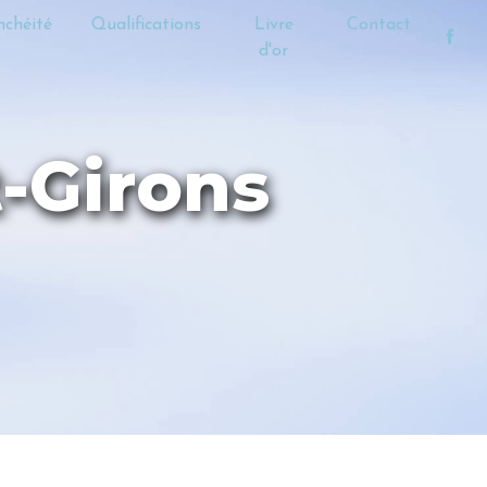
nchéité
Qualifications
Livre
Contact
d'or
t-Girons