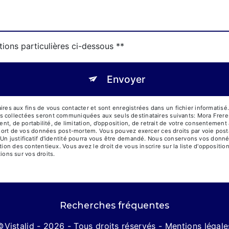
tions particulières ci-dessous **
Envoyer
 aux fins de vous contacter et sont enregistrées dans un fichier informatisé. 
es collectées seront communiquées aux seuls destinataires suivants: Mora Fre
ent, de portabilité, de limitation, d’opposition, de retrait de votre consentemen
le sort de vos données post-mortem. Vous pouvez exercer ces droits par voie pos
 Un justificatif d'identité pourra vous être demandé. Nous conservons vos donné
tion des contentieux. Vous avez le droit de vous inscrire sur la liste d'opposit
tions sur vos droits.
Recherches fréquentes
©
Vistalid
- 2026 - Tous droits réservés -
Mentions légale