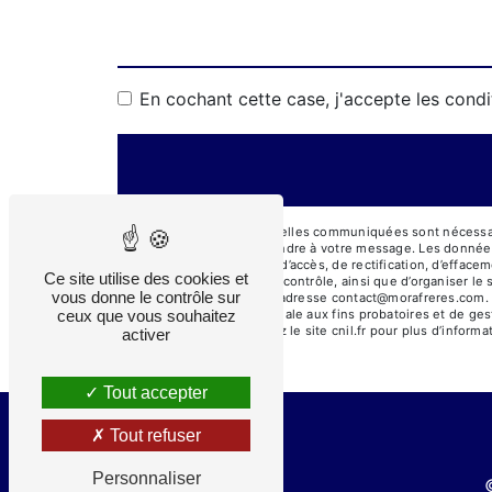
En cochant cette case, j'accepte les condi
** Les données personnelles communiquées sont nécessaires
dans le seul but de répondre à votre message. Les donné
Vous disposez de droits d’accès, de rectification, d’effacem
Ce site utilise des cookies et
auprès d’une autorité de contrôle, ainsi que d’organiser 
vous donne le contrôle sur
courrier électronique à l'adresse contact@morafreres.com.
durée de prescription légale aux fins probatoires et de ges
ceux que vous souhaitez
Bloctel.gouv.fr
. Consultez le site cnil.fr pour plus d’informa
activer
Tout accepter
Tout refuser
Personnaliser