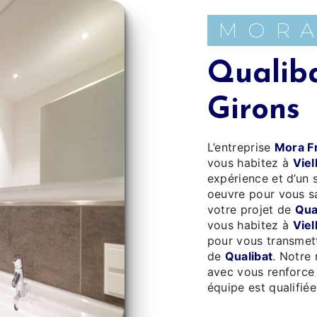
MOR
Qualibat à Vielle Saint-
Girons
L’entreprise
Mora F
vous habitez à
Viel
expérience et d’un 
oeuvre pour vous s
votre projet de
Qua
vous habitez à
Viel
pour vous transmett
de
Qualibat
. Notre 
avec vous renforce 
équipe est qualifiée