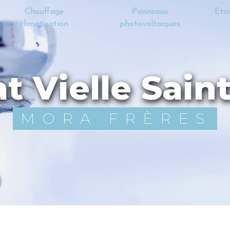
Chauffage
Panneaux
Eta
climatisation
photovoltaïques
at Vielle Sain
MORA FRÈRES